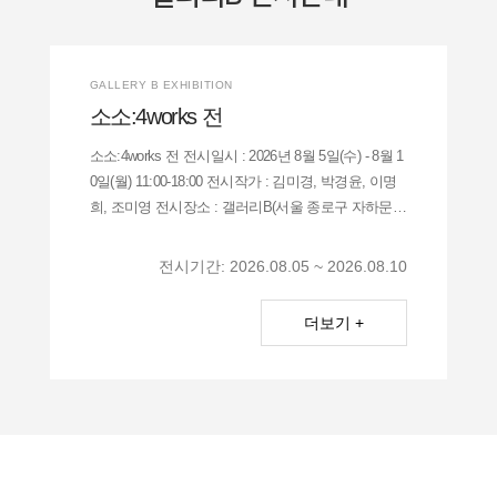
[수상자발표] 제22회 대한민국청소년미술대전
2026년 제22회 대한민국청소년미술대전 접수안내
GALLERY B EXHIBITION
소소:4works 전
[수상자 발표] 제 23회 전국장애청소년미술대전
소소:4works 전 전시일시 : 2026년 8월 5일(수) - 8월 1
0일(월) 11:00-18:00 전시작가 : 김미경, 박경윤, 이명
희, 조미영 전시장소 : 갤러리B(서울 종로구 자하문로
7길 5) 아이 같은 유쾌한 발상이 묻어나는 오브제부터
자연이 가진 생명의 근원에 대한 탐구 마음이 평온해
전시기간: 2026.08.05 ~ 2026.08.10
지는 일상의 풍경 그리고 관찰된 대상을 편애
더보기 +